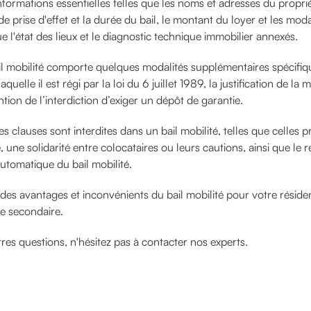
formations essentielles telles que les noms et adresses du proprié
 de prise d'effet et la durée du bail, le montant du loyer et les moda
e l'état des lieux et le diagnostic technique immobilier annexés.
il mobilité comporte quelques modalités supplémentaires spécifi
quelle il est régi par la loi du 6 juillet 1989, la justification de la 
ntion de l’interdiction d’exiger un dépôt de garantie.
es clauses sont interdites dans un bail mobilité, telles que celles 
, une solidarité entre colocataires ou leurs cautions, ainsi que le
utomatique du bail mobilité.
t des avantages et inconvénients du bail mobilité pour votre réside
e secondaire.
tres questions, n'hésitez pas à contacter nos experts.