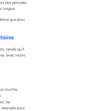
ors des périodes
us longue.
 élevé que pour
taires
ts, tandis qu'il
res, avec moins
us courtes,
.
es, les
ar exemple pour