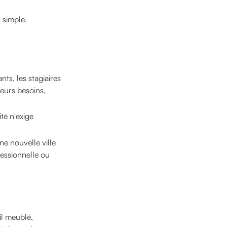
 simple.
nts, les stagiaires
leurs besoins,
té n'exige
ne nouvelle ville
fessionnelle ou
il meublé,