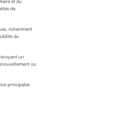
taire et du
lités de
ques, notamment
mobilité du
prévoyant un
 renouvellement ou
nce principales