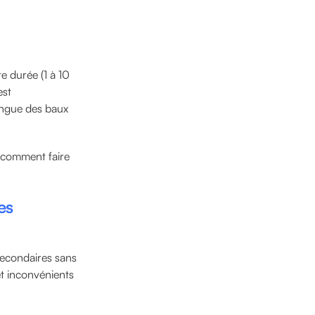
te durée (1 à 10
est
tingue des baux
: comment faire
es
 secondaires sans
t inconvénients