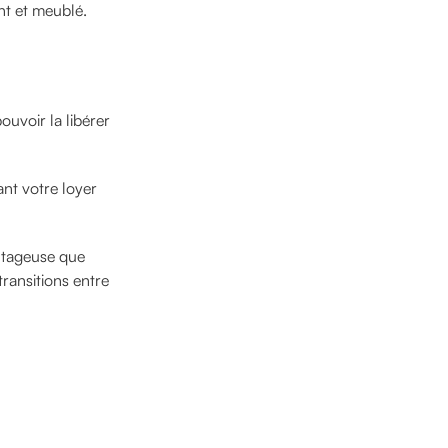
nt et meublé.
ouvoir la libérer
ant votre loyer
antageuse que
transitions entre