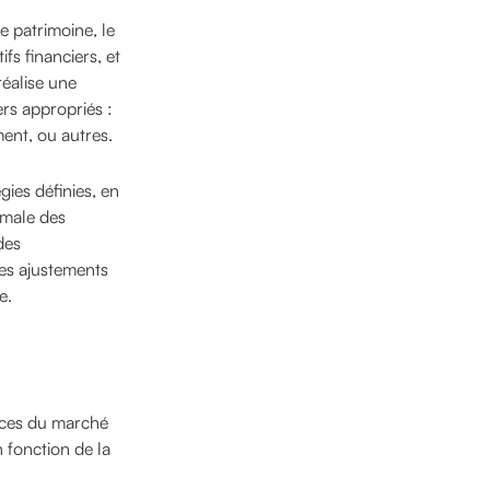
e patrimoine, le
fs financiers, et
réalise une
ers appropriés :
ent, ou autres.
gies définies, en
timale des
des
les ajustements
e.
nces du marché
n fonction de la