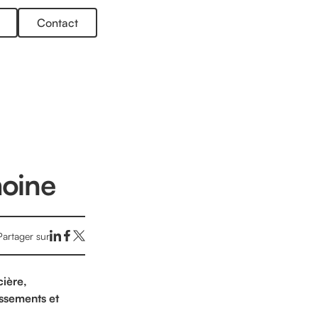
Contact
moine
Partager sur
cière,
issements et