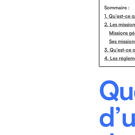
Sommaire :
1. Qu’est-ce 
2. Les missio
Missions gé
Ses missions
3. Qu’est-ce q
4. Les réglem
Que
d’u