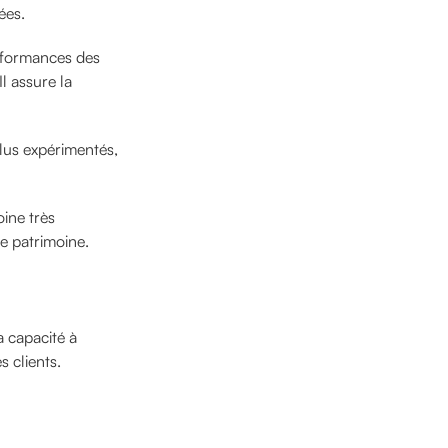
ées.
erformances des
l assure la
plus expérimentés,
ine très
e patrimoine.
a capacité à
s clients.