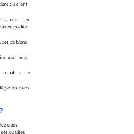
ière du client
t supervise les
taires, gestion
types de biens
ire pour leurs
s impôts sur les
éger les biens
?
âce à ses
 ses qualités