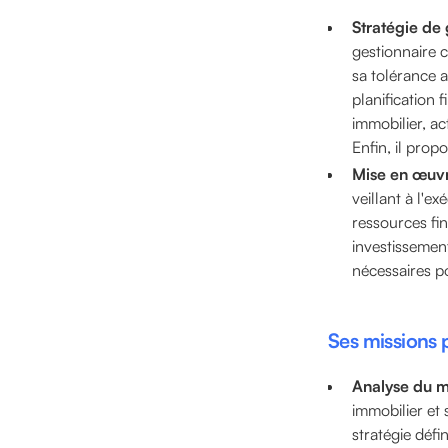
Stratégie de 
gestionnaire c
sa tolérance a
planification 
immobilier, a
Enfin, il prop
Mise en œuvre
veillant à l'e
ressources fi
investissement
nécessaires po
Ses missions p
Analyse du ma
immobilier et 
stratégie défi