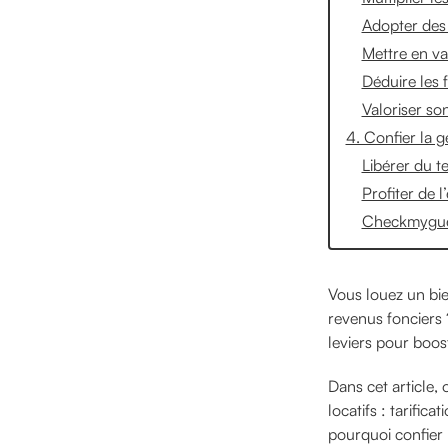
Adopter des 
Mettre en va
Déduire les f
Valoriser so
4. Confier la g
Libérer du t
Profiter de l
Checkmygues
Vous louez un bie
revenus fonciers ?
leviers pour boost
Dans cet article,
locatifs : tarific
pourquoi confier 