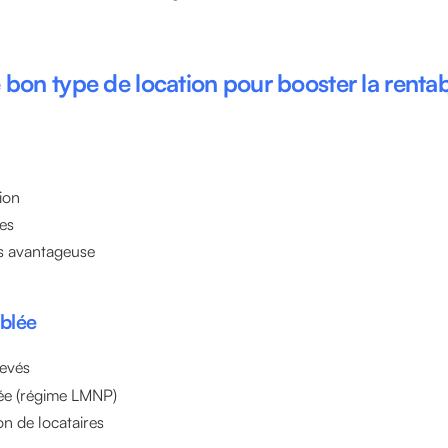
e bon type de location pour booster la rentab
ion
es
ns avantageuse
blée
levés
égée (régime LMNP)
on de locataires