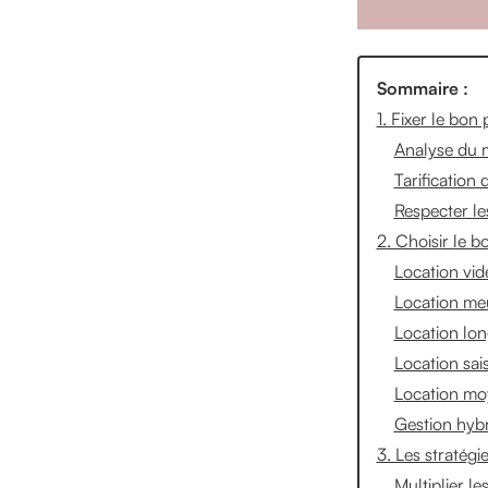
Sommaire :
1. Fixer le bon
Analyse du m
Tarification 
Respecter le
2. Choisir le b
Location vid
Location me
Location lon
Location sai
Location moy
Gestion hyb
3. Les stratégi
Multiplier le