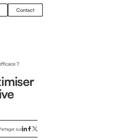
Contact
fficace ?
imiser
ive
Partager sur