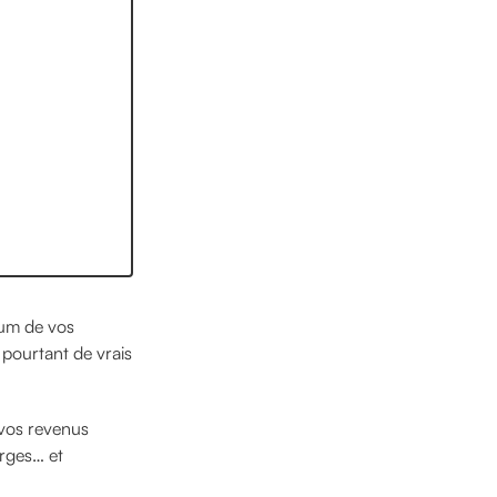
mum de vos
e pourtant de vrais
 vos revenus
arges… et