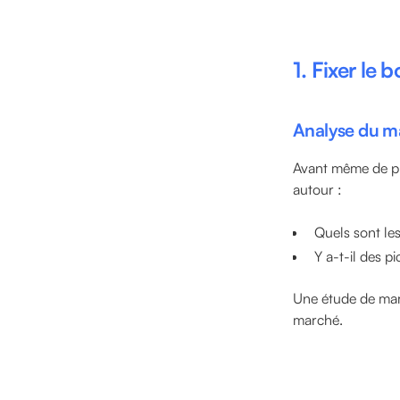
1. Fixer le
Analyse du ma
Avant même de pu
autour :
Quels sont les
Y a-t-il des p
Une étude de march
marché.