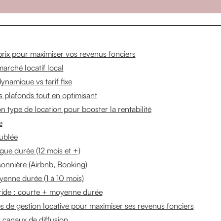
 prix pour maximiser vos revenus fonciers
arché locatif local
dynamique vs tarif fixe
s plafonds tout en optimisant
on type de location pour booster la rentabilité
e
ublée
gue durée (12 mois et +)
sonnière (Airbnb, Booking)
enne durée (1 à 10 mois)
ride : courte + moyenne durée
es de gestion locative pour maximiser ses revenus fonciers
s canaux de diffusion