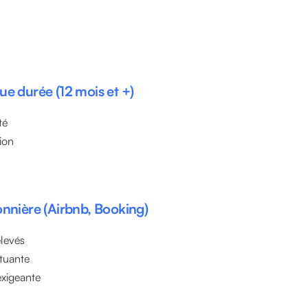
ue durée (12 mois et +)
té
ion
onnière (Airbnb, Booking)
levés
tuante
exigeante