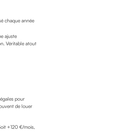
isé chaque année
me ajuste
n. Véritable atout
 légales pour
ouvent de louer
Soit +120 €/mois,