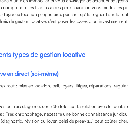
taire d’un bien immobilier et vous envisagez de déléguer sa gesti
en comprendre les frais associés pour savoir où vous mettez les 
s d’agence location propriétaire, pensant qu’ils rognent sur la renta
 frais de gestion locative, c’est poser les bases d’un investissement
rents types de gestion locative
ive en direct (soi-même)
ez tout : mise en location, bail, loyers, litiges, réparations, régula
Pas de frais d’agence, contrôle total sur la relation avec le locatair
s
: Très chronophage, nécessite une bonne connaissance juridique 
(diagnostic, révision du loyer, délai de préavis…) peut coûter cher