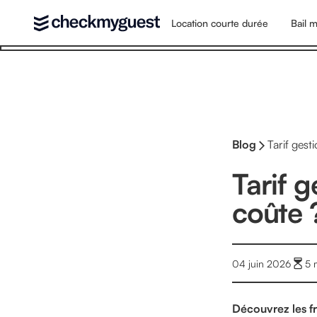
Location courte durée
Bail m
Blog
Tarif gest
Tarif 
coûte 
04 juin 2026
5
m
Découvrez les fra