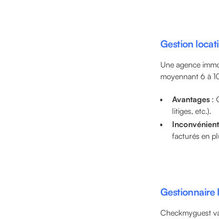
Gestion locat
Une agence immobi
moyennant 6 à 10
Avantages
: 
litiges, etc.).
Inconvénient
facturés en pl
Gestionnaire 
Checkmyguest va p