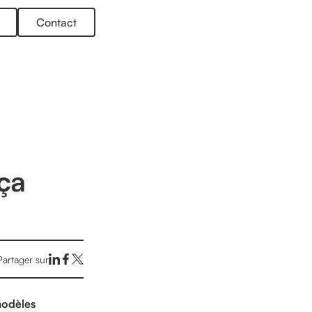
Contact
 ça
Partager sur
 modèles