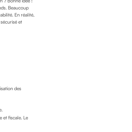
on ? Bonne idée !
pieds. Beaucoup
bilité. En réalité,
 sécurisé et
risation des
e.
et fiscale. Le
.