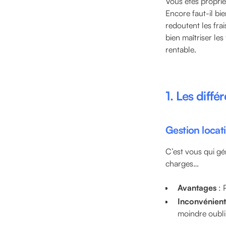
Vous êtes proprié
Encore faut-il bi
redoutent les frai
bien maîtriser les
rentable.
1. Les diffé
Gestion locat
C’est vous qui gér
charges…
Avantages
: 
Inconvénient
moindre oubli 