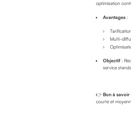
optimisation con
Avantages
:
Tarificati
Multi-diff
Optimisati
Objectif
: Réd
service standa
👉
Bon à savoir
courte et moyenne