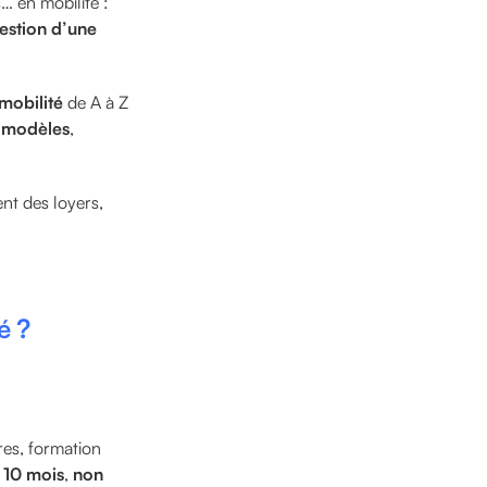
… en mobilité :
estion d’une
mobilité
de A à Z
s
modèles
,
nt des loyers,
é ?
res, formation
à 10 mois
,
non