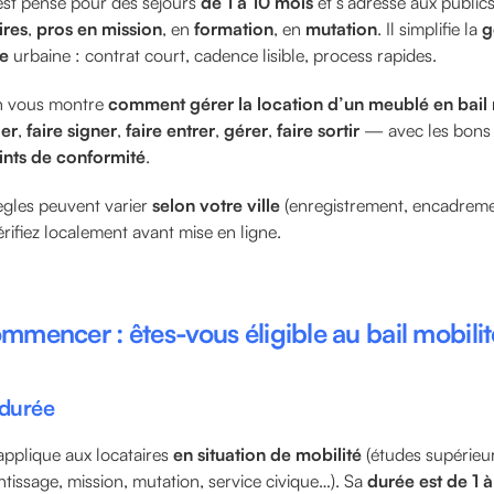
st pensé pour des séjours
de 1 à 10 mois
et s’adresse aux publics
ires
,
pros en mission
, en
formation
, en
mutation
. Il simplifie la
g
e
urbaine : contrat court, cadence lisible, process rapides.
on vous montre
comment gérer la location d’un meublé en bail 
ger
,
faire signer
,
faire entrer
,
gérer
,
faire sortir
— avec les bon
ints de conformité
.
ègles peuvent varier
selon votre ville
(enregistrement, encadreme
érifiez localement avant mise en ligne.
mmencer : êtes-vous éligible au bail mobilit
 durée
’applique aux locataires
en situation de mobilité
(études supérieu
ntissage, mission, mutation, service civique…). Sa
durée est de 1 