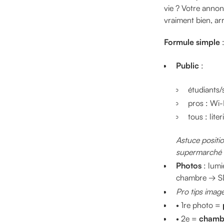
vie ? Votre anno
vraiment bien, arr
Formule simple
Public
:
étudiants/
pros : Wi-
tous : lite
Astuce posit
supermarché 
Photos
: lumi
chambre → SD
Pro tips imag
• 1re photo =
• 2e =
chambr