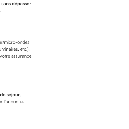
,
sans dépasser
.
our/micro-ondes,
minaires, etc.).
t votre assurance
 de séjour
,
r l’annonce.