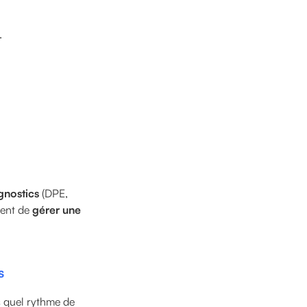
.
gnostics
(DPE,
ment de
gérer une
s
s quel rythme de