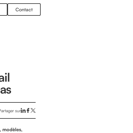
Contact
il
pas
Partager sur
s, modèles,