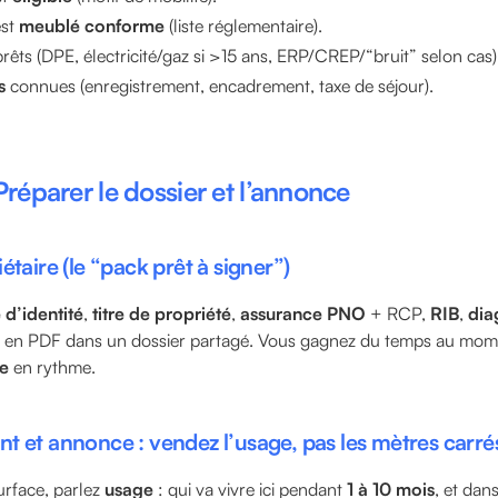
est
meublé conforme
(liste réglementaire).
rêts (DPE, électricité/gaz si >15 ans, ERP/CREP/“bruit” selon cas)
s
connues (enregistrement, encadrement, taxe de séjour).
réparer le dossier et l’annonce
étaire (le “pack prêt à signer”)
 d’identité
,
titre de propriété
,
assurance PNO
+ RCP,
RIB
,
dia
ut en PDF dans un dossier partagé. Vous gagnez du temps au mo
e
en rythme.
t et annonce : vendez l’usage, pas les mètres carré
urface, parlez
usage
: qui va vivre ici pendant
1 à 10 mois
, et dan