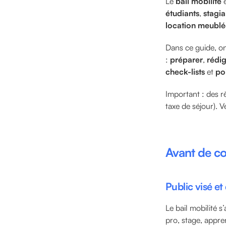
Le
bail mobilité
e
étudiants
,
stagia
location meublé
Dans ce guide, 
:
préparer
,
rédi
check-lists
et
po
Important : des r
taxe de séjour). V
Avant de co
Public visé et
Le bail mobilité s
pro, stage, appre