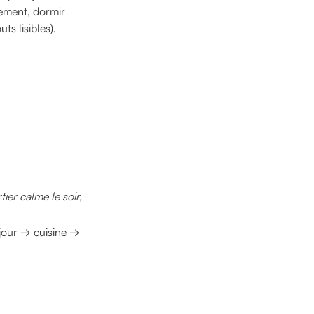
lement, dormir
s lisibles).
ier calme le soir,
jour → cuisine →