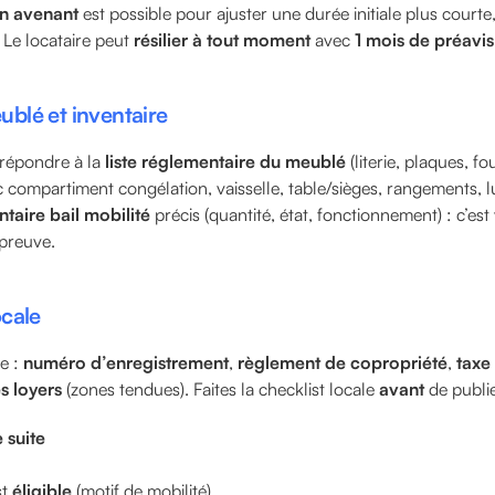
n avenant
est possible pour ajuster une durée initiale plus courte
. Le locataire peut
résilier à tout moment
avec
1 mois de préavis
blé et inventaire
 répondre à la
liste réglementaire du meublé
(literie, plaques, f
c compartiment congélation, vaisselle, table/sièges, rangements, lu
ntaire bail mobilité
précis (quantité, état, fonctionnement) : c’es
 preuve.
cale
e :
numéro d’enregistrement
,
règlement de copropriété
,
taxe
s loyers
(zones tendues). Faites la checklist locale
avant
de publie
e suite
st
éligible
(motif de mobilité).