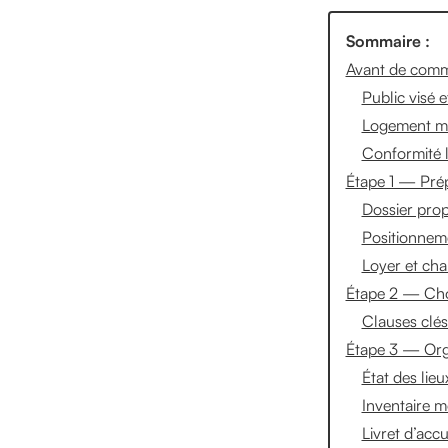
Sommaire :
Avant de comme
Public visé 
Logement me
Conformité 
Étape 1 — Prép
Dossier propr
Positionneme
Loyer et cha
Étape 2 — Chois
Clauses clés
Étape 3 — Organ
État des lieu
Inventaire m
Livret d’acc