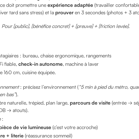
nce doit promettre une
expérience adaptée
(travailler confortab
iver tard sans stress) et la
prouver
en 3 secondes (photos + 3 atout
:
Pour [public], [bénéfice concret] + [preuve] + [friction levée]
.
stagiaires : bureau, chaise ergonomique, rangements
Fi fiable,
check-in autonome
, machine à laver
rie 160 cm, cuisine équipée.
ionnement
: précisez l’environnement (
“5 min à pied du métro, quart
en bas”
).
ère naturelle, trépied, plan large,
parcours de visite
(entrée → sé
B → atouts).
e
:
pièce de vie lumineuse
(c’est votre accroche)
e + literie
(réassurance sommeil)