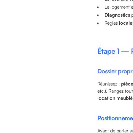
Le logement 
Diagnostics
p
Règles
locale
Étape 1 — P
Dossier propri
Réunissez :
pièce
etc.). Rangez to
location meublé
Positionnemen
Avant de parler s