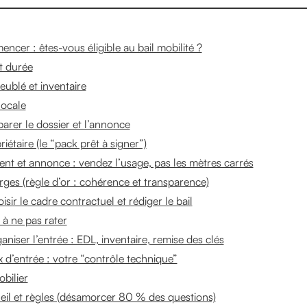
ncer : êtes-vous éligible au bail mobilité ?
et durée
ublé et inventaire
locale
arer le dossier et l’annonce
iétaire (le “pack prêt à signer”)
nt et annonce : vendez l’usage, pas les mètres carrés
rges (règle d’or : cohérence et transparence)
ir le cadre contractuel et rédiger le bail
 à ne pas rater
iser l’entrée : EDL, inventaire, remise des clés
x d’entrée : votre “contrôle technique”
obilier
ueil et règles (désamorcer 80 % des questions)