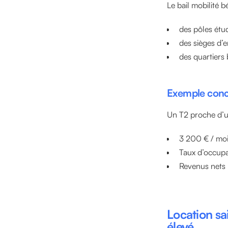
Le bail mobilité 
des pôles étu
des sièges d’e
des quartiers 
Exemple conc
Un T2 proche d’un
3 200 € / mois
Taux d’occupa
Revenus nets p
Location sai
élevé