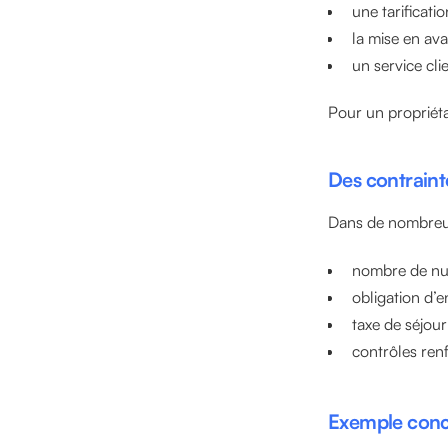
une tarificat
la mise en ava
un service cli
Pour un propriéta
Des contrainte
Dans de nombreus
nombre de nui
obligation d’
taxe de séjour
contrôles ren
Exemple conc