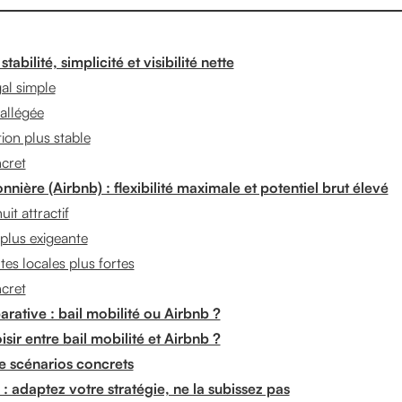
stabilité, simplicité et visibilité nette
al simple
allégée
on plus stable
cret
nnière (Airbnb) : flexibilité maximale et potentiel brut élevé
uit attractif
plus exigeante
tes locales plus fortes
cret
rative : bail mobilité ou Airbnb ?
ir entre bail mobilité et Airbnb ?
 scénarios concrets
: adaptez votre stratégie, ne la subissez pas