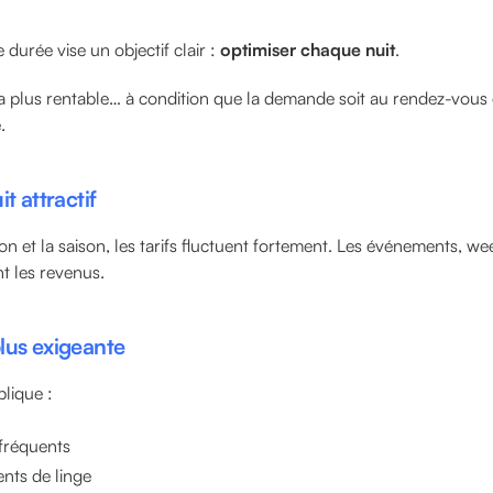
 durée vise un objectif clair :
optimiser chaque nuit
.
la plus rentable… à condition que la demande soit au rendez-vous 
.
t attractif
ion et la saison, les tarifs fluctuent fortement. Les événements, w
t les revenus.
lus exigeante
plique :
fréquents
nts de linge