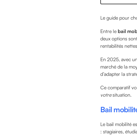
Le guide pour choi
Entre le
bail mobi
deux options sont
rentabilités nett
En 2025, avec une
marché de la moye
d’adapter la strat
Ce comparatif vous
votre
situation.
Bail mobilité
Le bail mobilité e
: stagiaires, étu