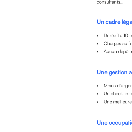
consultants…
Un cadre léga
Durée 1 à 10 
Charges au for
Aucun dépôt de
Une gestion a
Moins d’urgen
Un check-in to
Une meilleure 
Une occupatio