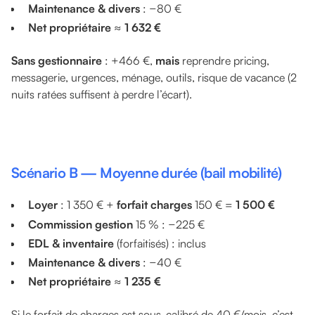
Maintenance & divers
: −80 €
Net propriétaire
≈
1 632 €
Sans gestionnaire
: +466 €,
mais
reprendre pricing,
messagerie, urgences, ménage, outils, risque de vacance (2
nuits ratées suffisent à perdre l’écart).
Scénario B — Moyenne durée (bail mobilité)
Loyer
: 1 350 € +
forfait charges
150 € =
1 500 €
Commission gestion
15 % : −225 €
EDL & inventaire
(forfaitisés) : inclus
Maintenance & divers
: −40 €
Net propriétaire
≈
1 235 €
Si le forfait de charges est sous-calibré de 40 €/mois, c’est