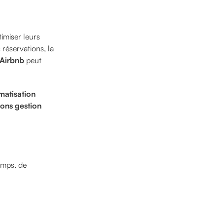
imiser leurs
 réservations, la
 Airbnb
peut
matisation
ions gestion
emps, de