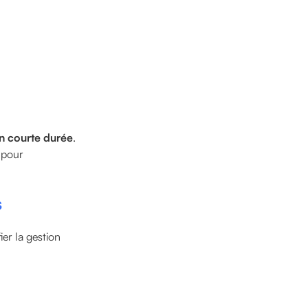
on courte durée
.
 pour
s
ier la gestion