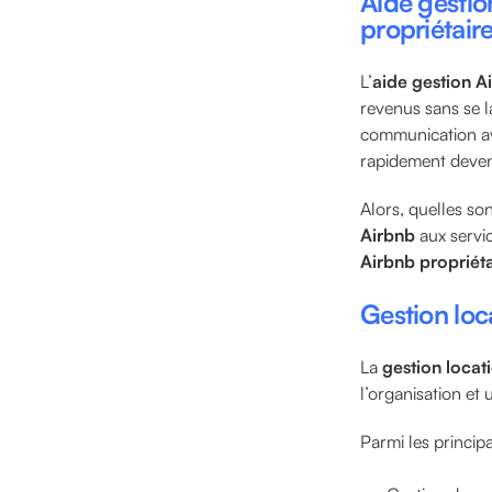
Aide gestio
propriétaire
L’
aide gestion A
revenus sans se l
communication av
rapidement deven
Alors, quelles son
Airbnb
aux servic
Airbnb propriéta
Gestion loca
La
gestion locat
l’organisation e
Parmi les principa