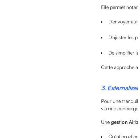
Elle permet nota
D’envoyer au
D’ajuster les
De simplifier
Cette approche am
3. Externalise
Pour une tranquil
via une concierge
Une
gestion Air
Création et o